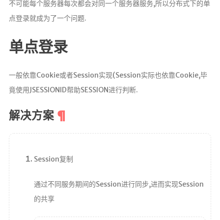
不可能每个服务器每次都会对同一个服务器服务,所以分布式下的单
微服务
点登录就成为了一个问题.
SpringCloud
单点登录
Spring
一般依靠Cookie或者Session实现(Session实际也依靠Cookie,毕
Springboot2
竟使用JSESSIONID帮助SESSION进行判断.
SpringSecurity
解决方案
Java
Maven
Session复制
MQ消息队
通过不同服务期间的Session进行同步,进而实现Session
列
的共享
Redis