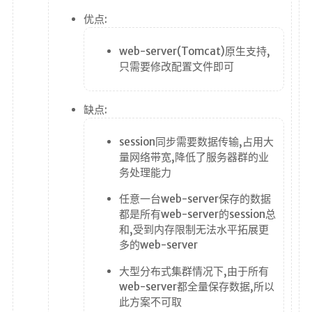
八股文勘误
优点:
用来CV的
友链
web-server(Tomcat)原生支持,
只需要修改配置文件即可
©
2
0
缺点:
2
6
session同步需要数据传输,占用大
韶
华
量网络带宽,降低了服务器群的业
白
务处理能力
首
任意一台web-server保存的数据
都是所有web-server的session总
和,受到内存限制无法水平拓展更
多的web-server
大型分布式集群情况下,由于所有
web-server都全量保存数据,所以
此方案不可取