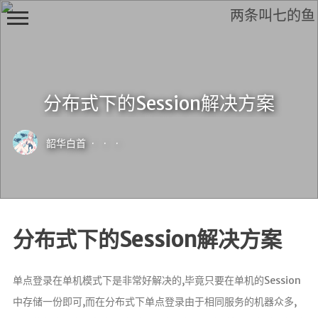
两条叫七的鱼
分布式下的Session解决方案
H
i,
韶华白首
·
·
·
F
r
i
e
n
d
分布式下的Session解决方案
单点登录在单机模式下是非常好解决的,毕竟只要在单机的Session
中存储一份即可,而在分布式下单点登录由于相同服务的机器众多,
首页