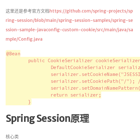
这里还是参考官方文档
https://github.com/spring-projects/sp
ring-session/blob/main/spring-session-samples/spring-se
ssion-sample-javaconfig-custom-cookie/src/main/java/sa
mple/Config.java
@Bean

	public CookieSerializer cookieSerializer() {

		DefaultCookieSerializer serializer = new DefaultCookieSerializer();

		serializer.setCookieName("JSESSIONID"); // <1>

		serializer.setCookiePath("/"); // <2>

		serializer.setDomainNamePattern("^.+?\\.(\\w+\\.[a-z]+)$"); // <3>

		return serializer;

Spring Session原理
核心类