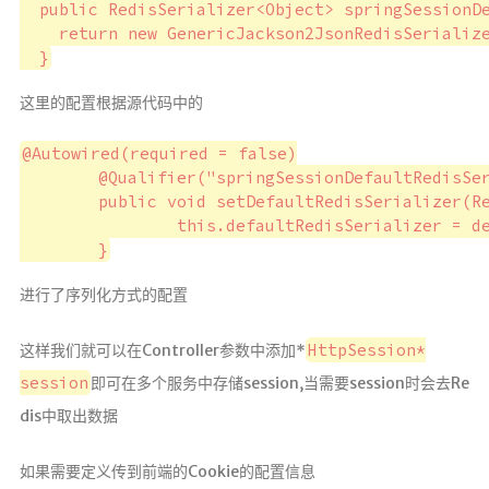
  public RedisSerializer<Object> springSessionDe
    return new GenericJackson2JsonRedisSerialize
这里的配置根据源代码中的
@Autowired(required = false)

	@Qualifier("springSessionDefaultRedisSerializer")

	public void setDefaultRedisSerializer(RedisSerializer<Object> defaultRedisSerializer) {

		this.defaultRedisSerializer = defaultRedisSerializer;

进行了序列化方式的配置
HttpSession*
这样我们就可以在Controller参数中添加*
session
即可在多个服务中存储session,当需要session时会去Re
dis中取出数据
如果需要定义传到前端的Cookie的配置信息