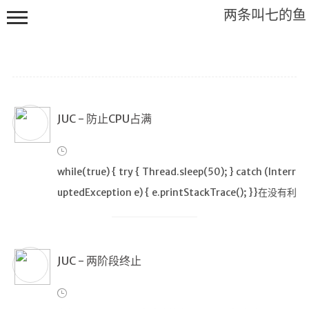
两条叫七的鱼
JUC - 防止CPU占满
H
i,
F
r
while(true) { try { Thread.sleep(50); } catch (Interr
i
uptedException e) { e.printStackTrace(); }}在没有利
e
n
用cpu来计算时,不要让while(true)空转浪费CPU,这时可
d
以使用yield或sleep来让
JUC - 两阶段终止
首页