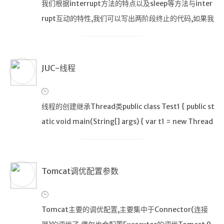
我们根据interrupt方法的特点以及sleep等方法与inter
微服务
rupt互动的特性,我们可以写出两阶段终止的代码,如果我
们在线程sleep的时候中断了线程,此时会出现异常,同时i
SpringCloud
nterrupt状态会被重置,那我们就可以在catch块内重新
Spring
设置当前线程的interrupt状态,在下次循环中终止线
JUC-线程
Springboot2
SpringSecurity
线程的创建继承Thread类public class Test1 { public st
atic void main(String[] args) { var t1 = new Thread
Java
("t1") { @Override
Maven
Tomcat调优配置参数
MQ消息队
列
Redis
Tomcat主要的调优配置,主要集中于Connector(连接