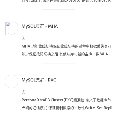
器)的调优了,偶尔也会配置Excecutor的调优Tomcat 9.
八股文勘误
0 有三类 ConnectorHttp/1.1(Http Connector)Http/
用来CV的
2(Http2 Upgrade Protocol(Tomcat 8.5引入)AJP
友链
MySQL集群 - MHA
©
2
0
2
MHA 功能故障切换保证故障切换的过程中数据丢失尽可
6
韶
能少保证故障切换之后,其他从库与新的主库一致MHA
华
原理如果宕机的主库仍可通过SSH连接,MHA会保存主库
白
首
的binlog根据从库的binlog位置,找到包含最新更新的从
库作为备用主库应用差异的relay log到其他从库,保持从
MySQL集群 - PXC
库和备用主库数据一致
Percona XtraDB Cluster(PXC)组通信:定义了数据库节
点间的通信模式,保证复制数据的一致性Write-Set Repli
cation AJPI:为上层提供丰富的状态信息及回调函数,实