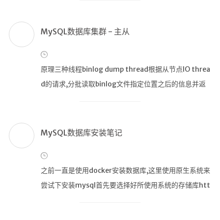
现多点写入及同步复制写集:一个将要被复制的事务写集
中不仅包含对事物影响的所有行的主键(组成写集的
MySQL数据库集群 - 主从
原理三种线程binlog dump thread根据从节点IO threa
d的请求,分批读取binlog文件指定位置之后的信息并返
回从节点io thread当从节点执行START SLAVE命令开
启主从复制后,从节点会创建IO thread用来连接主节点,
请求指定binlog,指定位置之后的日志内容
MySQL数据库安装笔记
之前一直是使用docker安装数据库,这里使用原生系统来
尝试下安装mysql首先要选择好所使用系统的存储库htt
ps://dev.mysql.com/doc/refman/8.0/en/linux-ins
tallation.html这里使用Centos7作为系统下载MySQL