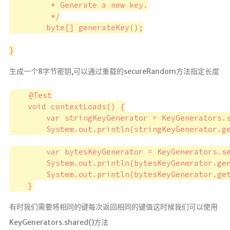
八股文勘误
	 * Generate a new key.

	 */

用来CV的
	byte[] generateKey();

友链
©
2
生成一个8字节密钥,可以通过重载的secureRandom方法指定长度
0
2
    @Test

6
韶
    void contextLoads() {

华
        var stringKeyGenerator = KeyGenerators.s
白
        System.out.println(stringKeyGenerator.ge
首
        var bytesKeyGenerator = KeyGenerators.se
        System.out.println(bytesKeyGenerator.gen
        System.out.println(bytesKeyGenerator.get
有时我们需要将相同的键每次返回相同的键值这时候我们可以使用
KeyGenerators.shared()方法