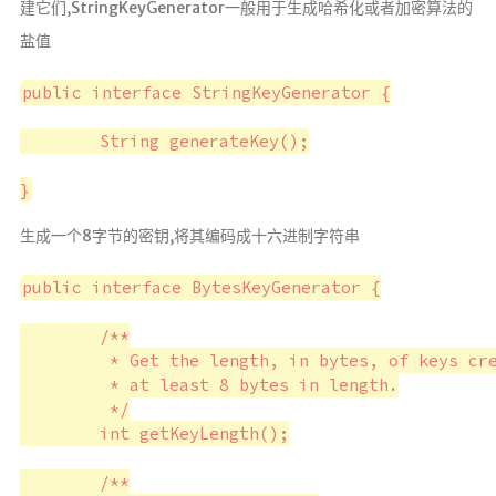
建它们,StringKeyGenerator一般用于生成哈希化或者加密算法的
微服务
盐值
SpringCloud
public interface StringKeyGenerator {

Spring
	String generateKey();

Springboot2
SpringSecurity
生成一个8字节的密钥,将其编码成十六进制字符串
public interface BytesKeyGenerator {

Java
Maven
	/**

	 * Get the length, in bytes, of keys created by this generator. Most unique keys are

	 * at least 8 bytes in length.

MQ消息队
	 */

列
	int getKeyLength();

Redis
	/**
