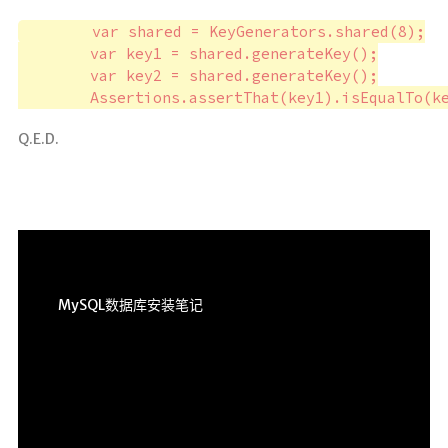
        var shared = KeyGenerators.shared(8);

        var key1 = shared.generateKey();

        var key2 = shared.generateKey();

Q.E.D.
MySQL数据库安装笔记