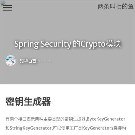
两条叫七的鱼
Spring Security 的Crypto模块
H
i,
韶华白首
·
·
·
F
r
i
e
n
d
密钥生成器
有两个接口表示两种主要类型的密钥生成器,ByteKeyGenerator
和StringKeyGenerator,可以使用工厂类KeyGenerators直接构
首页