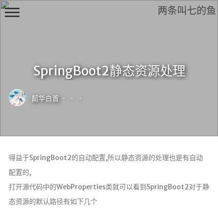
两条叫七的鱼
SpringBoot2静态资源处理
H
i,
韶华白首
·
·
·
F
r
i
e
n
得益于SpringBoot2的自动配置,所以静态资源的处理也是有自动
d
配置的,
打开源代码中的WebProperties类就可以看到SpringBoot2对于静
态资源的默认路径有如下几个
首页