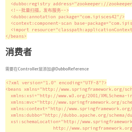
八股文勘误
  <dubbo:registry address="zookeeper://zookeep
  <!--批量扫描，发布服务-->

用来CV的
  <dubbo:annotation package="com.ipisces42"/>

友链
  <context:component-scan base-package="com.ipis
  <import resource="classpath:applicationContext
©
2
0
消费者
2
6
韶
华
需要在Controller层添加@DubboReference
白
首
<?xml version="1.0" encoding="UTF-8"?>

<beans xmlns="http://www.springframework.org/sch
  xmlns:xsi="http://www.w3.org/2001/XMLSchema-in
  xmlns:mvc="http://www.springframework.org/sche
  xmlns:context="http://www.springframework.org/
  xmlns:dubbo="http://dubbo.apache.org/schema/du
  xsi:schemaLocation="http://www.springframework
                  http://www.springframework.org