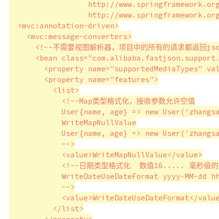
                  http://www.springframework.org
                  http://www.springframework.or
  <mvc:annotation-driven>

    <mvc:message-converters>

      <!--不需要视图解析器，项目中的所有的请求都返回json
      <bean class="com.alibaba.fastjson.support.
        <property name="supportedMediaTypes" val
        <property name="features">

          <list>

            <!--Map类型格式化，接收参数允许空值

            User{name, age} => new User('zhangsa
            WriteMapNullValue

            User{name, age} => new User('zhangsa
            -->

            <value>WriteMapNullValue</value>

            <!--日期类型格式化  数值16..... 毫秒级的
            WriteDateUseDateFormat yyyy-MM-dd hh
            -->

            <value>WriteDateUseDateFormat</value
          </list>
