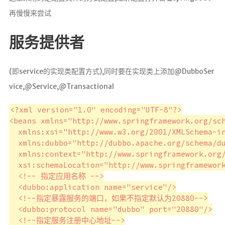
再慢慢来尝试
微服务
SpringCloud
服务提供者
Spring
(即service的实现类配置方式),同时要在实现类上添加@DubboSer
Springboot2
vice,@Service,@Transactional
SpringSecurity
<?xml version="1.0" encoding="UTF-8"?>

<beans xmlns="http://www.springframework.org/sch
  xmlns:xsi="http://www.w3.org/2001/XMLSchema-in
Java
  xmlns:dubbo="http://dubbo.apache.org/schema/du
Maven
  xmlns:context="http://www.springframework.org/
  xsi:schemaLocation="http://www.springframewor
  <!-- 指定应用名称 -->

MQ消息队
  <dubbo:application name="service"/>

列
  <!--指定暴露服务的端口，如果不指定默认为20880-->

Redis
  <dubbo:protocol name="dubbo" port="20880"/>

  <!--指定服务注册中心地址-->
