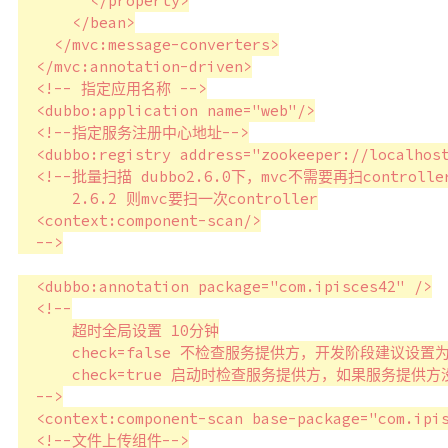
        </property>

      </bean>

    </mvc:message-converters>

  </mvc:annotation-driven>

  <!-- 指定应用名称 -->

  <dubbo:application name="web"/>

  <!--指定服务注册中心地址-->

  <dubbo:registry address="zookeeper://localhost
  <!--批量扫描 dubbo2.6.0下，mvc不需要再扫controller
      2.6.2 则mvc要扫一次controller

  <context:component-scan/>

  -->

  <dubbo:annotation package="com.ipisces42" />

  <!--

      超时全局设置 10分钟

      check=false 不检查服务提供方，开发阶段建议设置为f
      check=true 启动时检查服务提供方，如果服务提供方
  -->

  <context:component-scan base-package="com.ipis
  <!--文件上传组件-->
